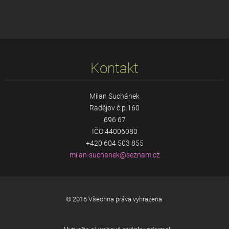
Kontakt
Milan Suchánek
Radějov č.p.160
696 67
IČO:44006080
+420 604 503 855
milan-su
chanek@s
eznam.cz
© 2016 Všechna práva vyhrazena.