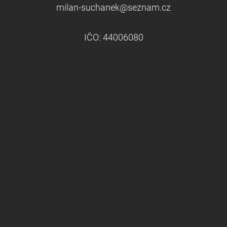
milan-suchanek@seznam.cz
IČO: 44006080