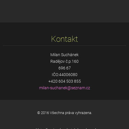
Kontakt
Milan Suchánek
Radějov č.p.160
696 67
IČO:44006080
+420 604 503 855
milan-su
chanek@s
eznam.cz
© 2016 Všechna práva vyhrazena.