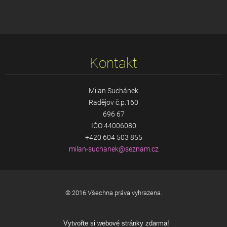
Kontakt
Milan Suchánek
Radějov č.p.160
696 67
IČO:44006080
+420 604 503 855
milan-su
chanek@s
eznam.cz
© 2016 Všechna práva vyhrazena.
Vytvořte si webové stránky zdarma!