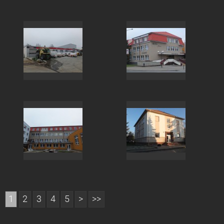
1
2
3
4
5
>
>>